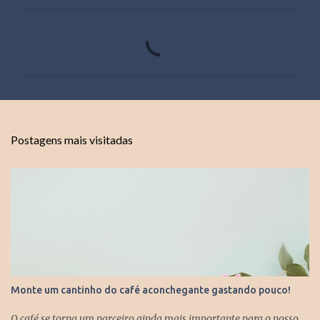
C
o
m
e
n
t
Postagens mais visitadas
á
r
i
o
s
Monte um cantinho do café aconchegante gastando pouco!
O café se torna um parceiro ainda mais importante para o nosso