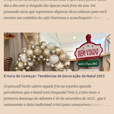
dia a dia com a chegada das épocas mais frias do ano. Foi
pensando nisso que separamos algumas dicas valiosas para você
montar um cantinho do café charmoso e aconchegante. Vamos
começar definindo qual será o local escolhido para isso.
Lembrando que não existe somente uma opção correta, pois o
cantinho do café pode ser montado na cozinha, sala de estar e
jantar, escritório, varanda, embaixo da escada, entre outros. Uma
boa dica para te ajudar é escolher um espaço que tenha mais de
uma opção de tomada ao seu redor. O ponto principal na hora de
definir onde será o seu cantinho do café é escolher um ambiente
que te traga sensações de paz, conforto e tranquilidade. Outro dica
bem legal é o uso de abajures, luminárias e lâmpadas decorativas
É Hora de Começar: Tendências de Decoração de Natal 2025
com o intuito de dar um toque único ao espaço. Depois de definir
onde será o seu cantinho do café, é hora de dar o próximo passo: A
Oi pessoal! Vocês sabem aquele frio na espinha quando
decoração! Deixo aqui como sugestão o uso de plantas e quadr...
percebemos que o Natal está chegando? Pois é, e tem mais: o
primeiro domingo do Advento é 30 de novembro de 2025 , que é
exatamente a data tradicional cristã para começarmos a montar
nossa árvore de Natal. Ou seja, está na hora mesmo! 🎄 Eu adoro